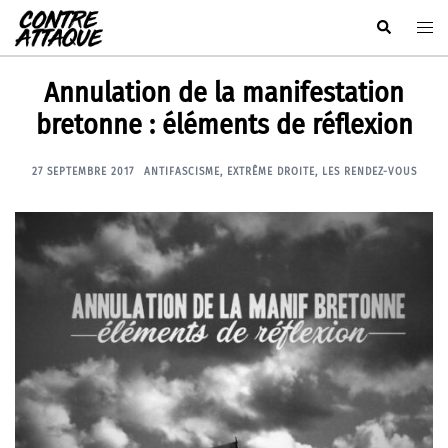
Aller
Rechercher
Ouvr
au
le
contenu
men
Annulation de la manifestation
bretonne : éléments de réflexion
27 SEPTEMBRE 2017
ANTIFASCISME
,
EXTRÊME DROITE
,
LES RENDEZ-VOUS