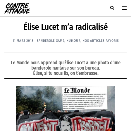
Aller
Rechercher
Ouvr
au
le
contenu
men
Élise Lucet m’a radicalisé
11 MARS 2018
BANDEROLE GAME
,
HUMOUR
,
NOS ARTICLES FAVORIS
Le Monde nous apprend qu’Élise Lucet a une photo d’une
banderole nantaise sur son bureau.
Élise, si tu nous lis, on t’embrasse.