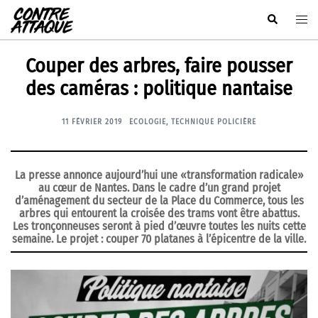
Aller
Rechercher
Ouvr
au
le
contenu
men
Couper des arbres, faire pousser
des caméras : politique nantaise
11 FÉVRIER 2019
ECOLOGIE
,
TECHNIQUE POLICIÈRE
La presse annonce aujourd’hui une «transformation radicale»
au cœur de Nantes. Dans le cadre d’un grand projet
d’aménagement du secteur de la Place du Commerce, tous les
arbres qui entourent la croisée des trams vont être abattus.
Les tronçonneuses seront à pied d’œuvre toutes les nuits cette
semaine. Le projet : couper 70 platanes à l’épicentre de la ville.