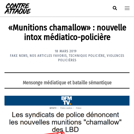
Aller
Rechercher
Ouvr
au
le
contenu
men
«Munitions chamallow» : nouvelle
intox médiatico-policière
18 MARS 2019
FAKE NEWS
,
NOS ARTICLES FAVORIS
,
TECHNIQUE POLICIÈRE
,
VIOLENCES
POLICIÈRES
Mensonge médiatique et bataille sémantique