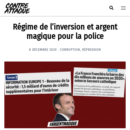
Aller
Rechercher
Ouvr
au
le
contenu
men
Régime de l’inversion et argent
magique pour la police
8 DÉCEMBRE 2020
CORRUPTION
,
RÉPRESSION