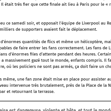
Il était très fier que cette finale ait lieu à Paris pour le 
ieu ce samedi soir, et opposait l’équipe de Liverpool au R
milliers de supporters avaient fait le déplacement.
 d’énormes quantités de flics et même un hélicoptère, mai
pables de faire entrer les fans correctement. Les fans de 
dans d’énormes files d’attente pendant des heures. Certai
ce a massivement gazé tout le monde, enfants compris. Il f
re, où les policiers ne sont pas armés, ça doit faire un ch
s même, une fan zone était mise en place pour assister a
veau intervenue très brutalement, près de la Place de la N
bar et retournant la terrasse.
aise est dangereuse, violente et bête, et tout le mond