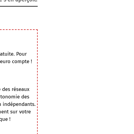
atuite. Pour
 euro compte !
e des réseaux
autonomie des
on indépendants.
ment sur votre
que !