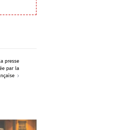
la presse
ée par la
ançaise