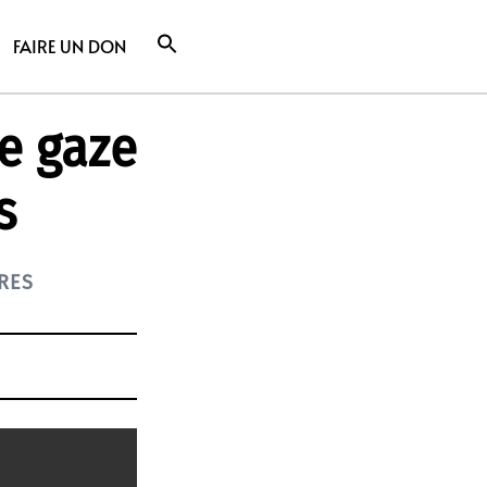
FAIRE UN DON
e gaze
s
RES