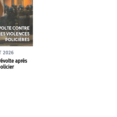
T 2026
révolte après
olicier