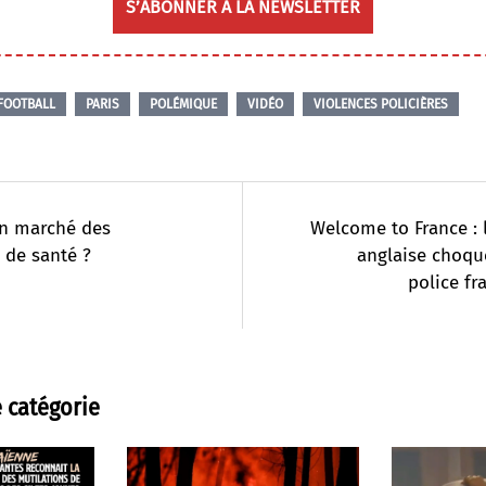
S’ABONNER À LA NEWSLETTER
FOOTBALL
PARIS
POLÉMIQUE
VIDÉO
VIOLENCES POLICIÈRES
un marché des
Welcome to France : 
 de santé ?
anglaise choqu
police fr
 catégorie