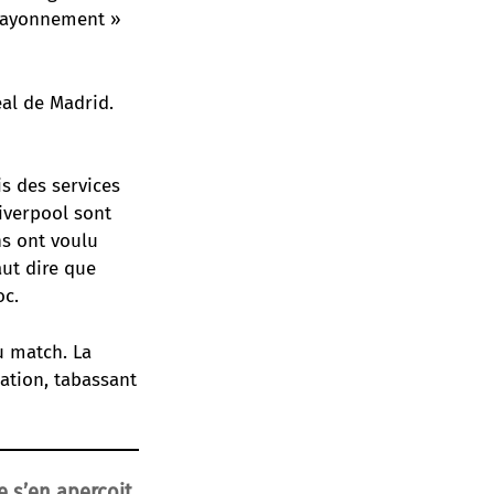
« rayonnement »
eal de Madrid.
s des services
Liverpool sont
ns ont voulu
aut dire que
oc.
u match. La
ation, tabassant
e s’en aperçoit.