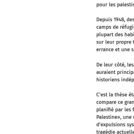
pour les palesti
Depuis 1948, de
camps de réfugié
plupart des hab
sur leur propre 
errance et une s
De leur côté, le
auraient princip
historiens indép
C’est la thèse é
compare ce gran
planifié par les
Palestine», une 
d’expulsions sys
tragédie actuell