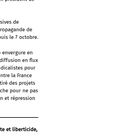
sives de
 propagande de
uis le 7 octobre.
e envergure en
iffusion en flux
ndicalistes pour
ntre la France
tiré des projets
rche pour ne pas
on et répression
te et liberticide,