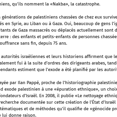
niens,
qu’ils nomment la «Nakba»
, la catastrophe.
s générations de palestiniens chassées de chez eux surviv
s en Syrie, au Liban ou à Gaza. Oui, beaucoup de gens l’i
itants de Gaza massacrés ou déplacés actuellement sont d
terre : des enfants et petits-enfants de personnes chassé
ouffrance sans fin, depuis 75 ans
.
s autorités israéliennes et leurs historiens affirment que l
alement fui à la suite d’ordres des dirigeants arabes, tan
endants estiment que l’exode a été planifié par les autori
tayée par Ilan Pappé, proche de l’historiographie palestini
d exode palestinien à une «épuration ethnique», un choix
 fondateurs d’Israël. En 2008, il publie «Le nettoyage ethni
recherche documentée sur cette création de l’État d’Israël 
tématiques et de méthodes qu’il qualifie de «génocide pro
e lui donne raison.