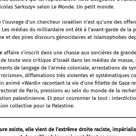
icolas Sarkozy» selon Le Monde. Un petit monde.
 l’ouvrage d’un chercheur israélien n’est qu’une des offen
. Les médias du milliardaire ont été à l’avant-garde de la
ne et des pires discours génocidaires et islamophobes dep
e affaire s’inscrit dans une chasse aux sorcières de grand
de toute voix critique d’Israël
dans les médias de masse, d
ments de langage de l’armée coloniale
, arrestations de sy
rorisme», diffamations très violentes et systématiques co
n animé «Wardi» racontant la vie d’une fillette de Gaza
re
rectorat de Paris
, pressions au sein du monde de la reche
stion palestinienne. Et pour couronner le tout :
interdicti
ion collective pour la Palestine
.
ure existe, elle vient de l’extrême droite raciste, impérialis