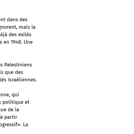
ent dans des
gnorent, mais la
éjà des exilés
es en 1948.
Une
es Palestiniens
dis que des
tés israéliennes.
enne, qui
 politique et
que de la
à partir
gressif». La