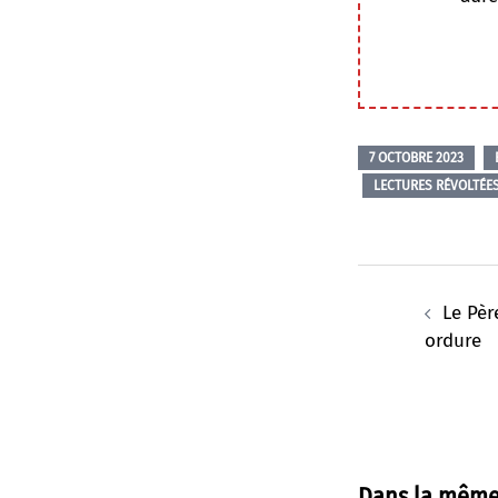
7 OCTOBRE 2023
LECTURES RÉVOLTÉE
Navigation
d’article
Le Pèr
ordure
Dans la même