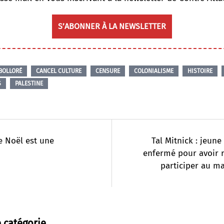
S’ABONNER À LA NEWSLETTER
BOLLORÉ
CANCEL CULTURE
CENSURE
COLONIALISME
HISTOIRE
S
PALESTINE
e Noël est une
Tal Mitnick : jeune
enfermé pour avoir 
participer au m
 catégorie