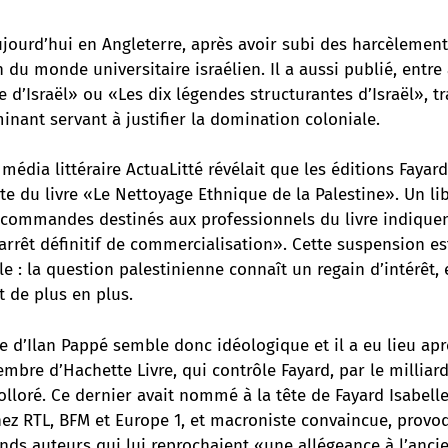
ujourd’hui en Angleterre, après avoir subi des harcèlement
 du monde universitaire israélien. Il a aussi publié, entre a
 d’Israël» ou «Les dix légendes structurantes d’Israël», tr
inant servant à justifier la domination coloniale.
 média littéraire ActuaLitté révélait
que les éditions Fayard
e du livre «Le Nettoyage Ethnique de la Palestine». Un lib
e commandes destinés aux professionnels du livre indique
arrêt définitif de commercialisation». Cette suspension es
 : la question palestinienne connaît un regain d’intérêt, e
 de plus en plus.
vre d’Ilan Pappé semble donc idéologique et il a eu lieu apr
embre d’Hachette Livre, qui contrôle Fayard,
par le milliar
olloré
. Ce dernier avait nommé à la tête de Fayard Isabell
ez RTL, BFM et Europe 1, et macroniste convaincue, provo
nds auteurs qui lui reprochaient «une allégeance à l’anci