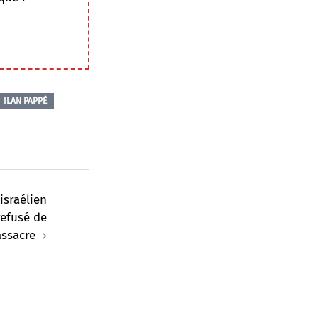
ILAN PAPPÉ
 israélien
refusé de
assacre