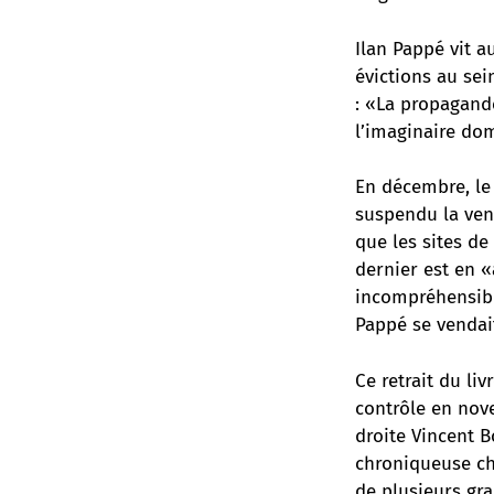
Ilan Pappé vit a
évictions au sein
: «La propagande
l’imaginaire dom
En décembre,
le
suspendu la vent
que les sites d
dernier est en «
incompréhensible
Pappé se vendait
Ce retrait du li
contrôle en nov
droite Vincent B
chroniqueuse ch
de plusieurs gra