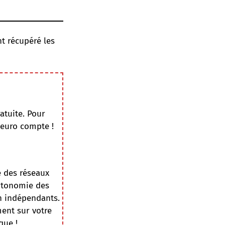
nt récupéré les
atuite. Pour
 euro compte !
e des réseaux
autonomie des
on indépendants.
ment sur votre
que !