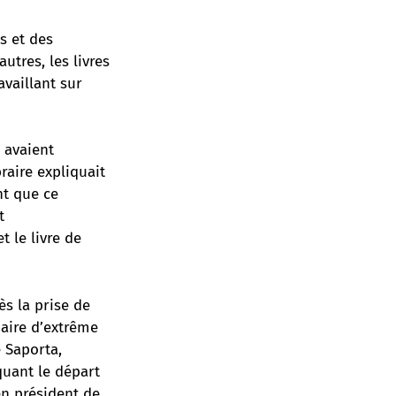
s et des
utres, les livres
availlant sur
 avaient
raire expliquait
nt que ce
t
t le livre de
ès la prise de
daire d’extrême
e Saporta,
quant le départ
en président de