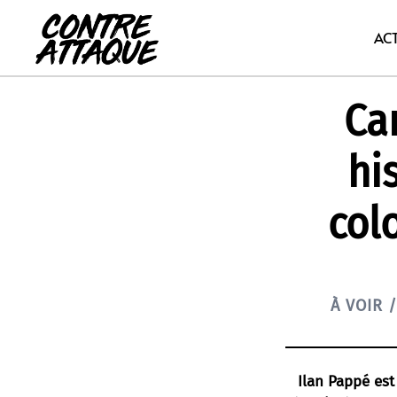
Aller
au
AC
contenu
Can
hi
col
À VOIR 
Ilan Pappé est