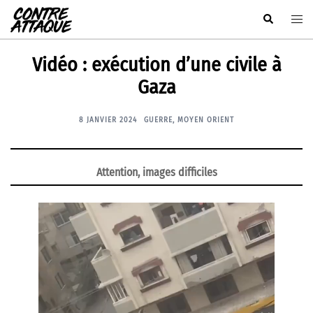
Aller
Rechercher
Ouvr
au
le
contenu
men
Vidéo : exécution d’une civile à
Gaza
8 JANVIER 2024
GUERRE
,
MOYEN ORIENT
Attention, images difficiles