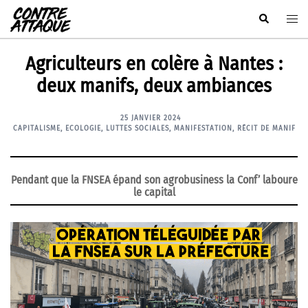
Aller
Rechercher
Ouvr
au
le
contenu
men
Agriculteurs en colère à Nantes :
deux manifs, deux ambiances
25 JANVIER 2024
CAPITALISME
,
ECOLOGIE
,
LUTTES SOCIALES
,
MANIFESTATION
,
RÉCIT DE MANIF
Pendant que la FNSEA épand son agrobusiness la Conf’ laboure
le capital