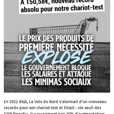
En 2022 déjà, La Voix du Nord s’alarmait d’un «nouveau
record» pour son chariot-test et titrait : «le seuil des
120€ franchi». Il a quasiment pris 20% d’augmentation