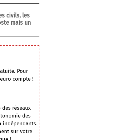
s civils, les
poste mais un
atuite. Pour
 euro compte !
e des réseaux
autonomie des
on indépendants.
ment sur votre
que !