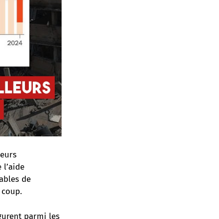
leurs
 l’aide
iables de
 coup.
gurent parmi les