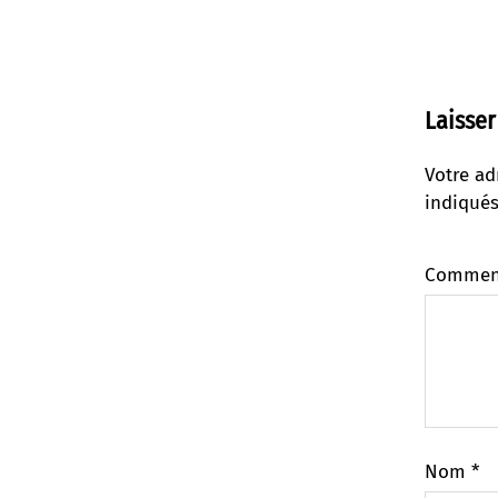
Laisse
Votre ad
indiqué
Commen
Nom
*