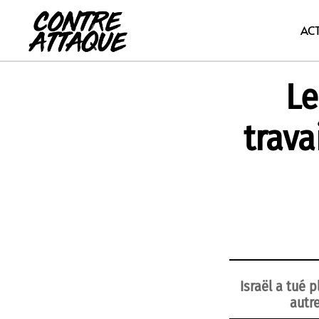
Aller
au
AC
contenu
Le
trava
Israël a tué 
autr