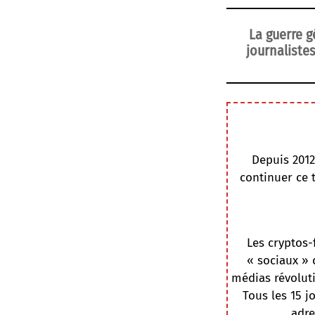
La guerre gé
journalistes
Depuis 2012
continuer ce 
Les cryptos-
« sociaux » 
médias révoluti
Tous les 15 j
adre