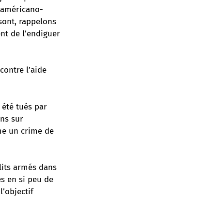
n américano-
sont, rappelons
ent de l’endiguer
contre l’aide
 été tués par
ans sur
me un crime de
lits armés dans
s en si peu de
l’objectif