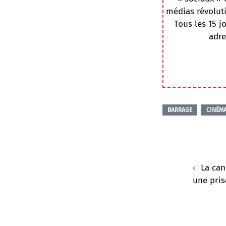
médias révoluti
Tous les 15 j
adre
BARRAGE
CINÉM
Navigation
d’article
La can
une pris