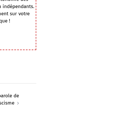
on indépendants.
ment sur votre
que !
parole de
ascisme