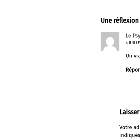
Une réflexion
Le Ps
4 JUILL
Un vr
Répo
Laisse
Votre ad
indiqué