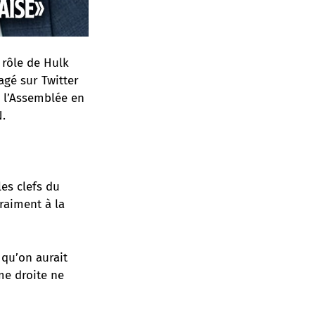
rôle de Hulk
tagé sur Twitter
e l’Assemblée en
N.
les clefs du
vraiment à la
 qu’on aurait
me droite ne