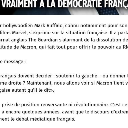
ur hollywoodien Mark Ruffalo, connu notamment pour son 
films Marvel, s’exprime sur la situation française.
Il a par
urnal anglais The Guardian s’alarmant de la dissolution d
ttitude de Macron, qui fait tout pour offrir le pouvoir au R
ce message :
français doivent décider : soutenir la gauche – ou donner 
ême droite ? Maintenant, nous allons voir si Macron tient 
aise autant qu’il le dit».
 prise de position renversante ni révolutionnaire. C’est ce
y a encore quelques années, avant que le discours d’extrê
ent le débat médiatique français.