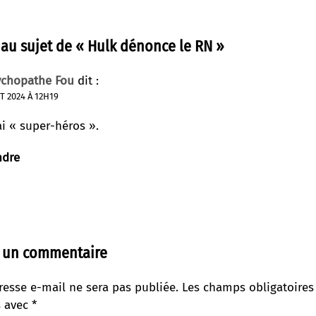
 au sujet de «
Hulk dénonce le RN
»
ychopathe Fou
dit :
ET 2024 À 12H19
ai « super-héros ».
ndre
r un commentaire
resse e-mail ne sera pas publiée.
Les champs obligatoires
s avec
*