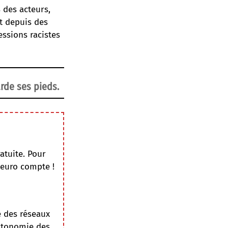
 des acteurs,
nt depuis des
essions racistes
rde ses pieds.
atuite. Pour
 euro compte !
e des réseaux
autonomie des