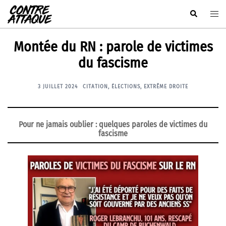
Aller
Rechercher
Ouvr
au
le
contenu
men
Montée du RN : parole de victimes
du fascisme
3 JUILLET 2024
CITATION
,
ÉLECTIONS
,
EXTRÊME DROITE
Pour ne jamais oublier
: quelques paroles de victimes du
fascisme