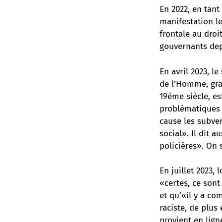
En 2022, en tant
manifestation le
frontale au droi
gouvernants dep
En avril 2023, l
de l’Homme, gra
19ème siècle, es
problématiques 
cause les subven
social». Il dit 
policières». On 
En juillet 2023,
«certes, ce sont
et qu’«il y a co
raciste, de plus
provient en lign