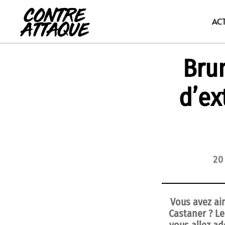
Aller
au
AC
contenu
Bru
d’ex
20
Vous avez aim
Castaner ? L