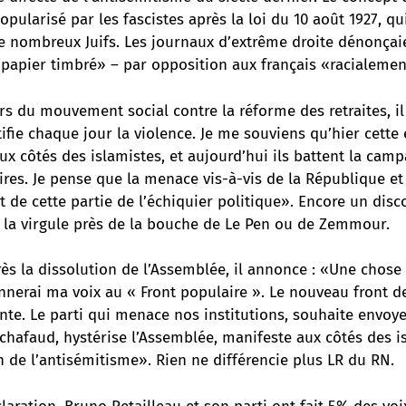
opularisé par les fascistes après la loi du 10 août 1927, qu
de nombreux Juifs. Les journaux d’extrême droite dénonçai
 papier timbré» – par opposition aux français «racialemen
rs du mouvement social contre la réforme des retraites, il
fie chaque jour la violence. Je me souviens qu’hier cett
aux côtés des islamistes, et aujourd’hui ils battent la cam
res. Je pense que la menace vis-à-vis de la République et
nt de cette partie de l’échiquier politique». Encore un disc
à la virgule près de la bouche de Le Pen ou de Zemmour.
rès la dissolution de l’Assemblée, il annonce : «Une chose 
nnerai ma voix au « Front populaire ». Le nouveau front d
onte. Le parti qui menace nos institutions, souhaite envoye
chafaud, hystérise l’Assemblée, manifeste aux côtés des i
n de l’antisémitisme». Rien ne différencie plus LR du RN.