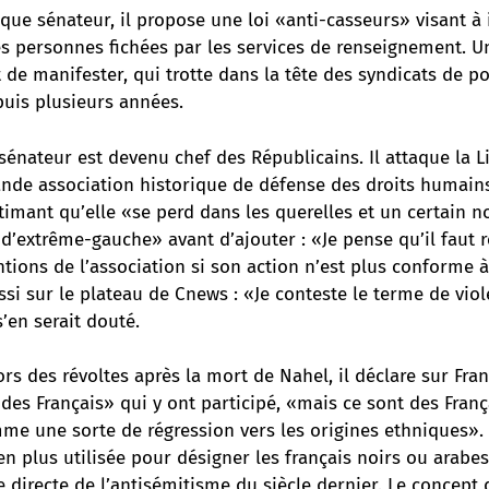
 que sénateur, il propose une loi «anti-casseurs» visant à 
s personnes fichées par les services de renseignement. U
t de manifester, qui trotte dans la tête des syndicats de po
uis plusieurs années.
e sénateur est devenu chef des Républicains. Il attaque la L
nde association historique de défense des droits humains
timant qu’elle «se perd dans les querelles et un certain 
d’extrême-gauche» avant d’ajouter : «Je pense qu’il faut 
tions de l’association si son action n’est plus conforme 
aussi sur le plateau de Cnews : «Je conteste le terme de vio
s’en serait douté.
 lors des révoltes après la mort de Nahel, il déclare sur Fra
 des Français» qui y ont participé, «mais ce sont des Fran
mme une sorte de régression vers les origines ethniques»
 en plus utilisée pour désigner les français noirs ou arabes
e directe de l’antisémitisme du siècle dernier. Le concept