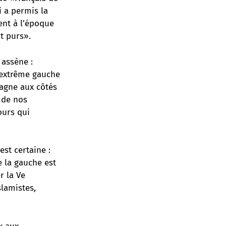
i a permis la
ent à l’époque
t purs».
 assène :
e extrême gauche
pagne aux côtés
 de nos
ours qui
est certaine :
e la gauche est
r la Ve
slamistes,