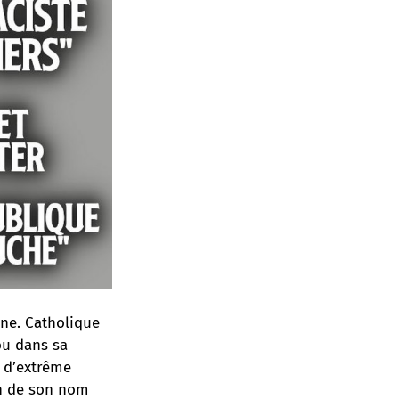
ine. Catholique
ou dans sa
 d’extrême
non de son nom