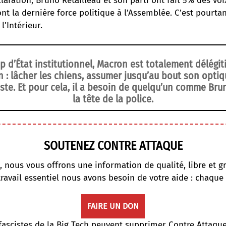
laration, Bruno Retailleau et son parti ont fait 5% des voi
sont la dernière force politique à l’Assemblée. C’est pourtan
l’Intérieur.
 d’État institutionnel, Macron est totalement délégit
 : lâcher les chiens, assumer jusqu’au bout son optiq
ste. Et pour cela, il a besoin de quelqu’un comme Bru
la tête de la police.
SOUTENEZ CONTRE ATTAQUE
, nous vous offrons une information de qualité, libre et gr
travail essentiel nous avons besoin de votre aide : chaque
FAIRE UN DON
fascistes de la Big Tech peuvent supprimer Contre Attaqu