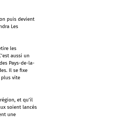
lon puis devient
ndra Les
ire les
’est aussi un
 des Pays-de-la-
s. Il se fixe
 plus vite
égion, et qu’il
aux soient lancés
ent une