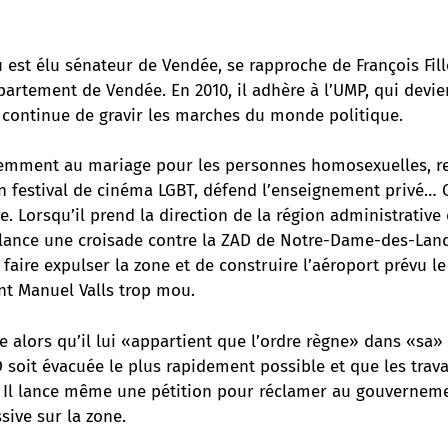
 est élu sénateur de Vendée, se rapproche de François Fil
artement de Vendée. En 2010, il adhère à l’UMP, qui devie
t continue de gravir les marches du monde politique.
demment au mariage pour les personnes homosexuelles, ret
n festival de cinéma LGBT, défend l’enseignement privé… C
e. Lorsqu’il prend la direction de la région administrative
l lance une croisade contre la ZAD de Notre-Dame-des-Lande
 faire expulser la zone et de construire l’aéroport prévu le
nt Manuel Valls trop mou.
e alors qu’il lui «appartient que l’ordre règne» dans «sa» r
 soit évacuée le plus rapidement possible et que les trav
. Il lance même une pétition pour réclamer au gouvernem
sive sur la zone.