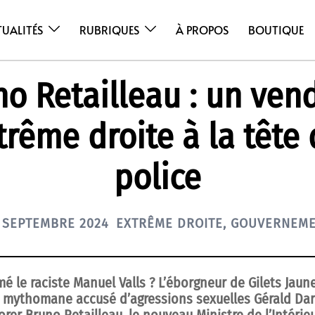
TUALITÉS
RUBRIQUES
À PROPOS
BOUTIQUE
no Retailleau : un ven
trême droite à la tête 
police
 SEPTEMBRE 2024
EXTRÊME DROITE
,
GOUVERNEM
é le raciste Manuel Valls ? L’éborgneur de Gilets Jau
e mythomane accusé d’agressions sexuelles Gérald Dar