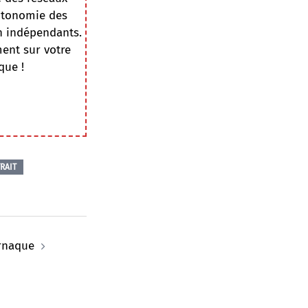
autonomie des
on indépendants.
ment sur votre
que !
RAIT
arnaque