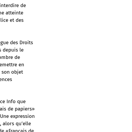
interdire de
ne atteinte
lice et des
igue des Droits
 depuis le
nombre de
remettre en
à son objet
lences
nce Info que
çais de papiers»
. Une expression
, alors qu’elle
 de «Français de