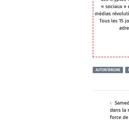
« sociaux » 
médias révoluti
Tous les 15 j
adre
AUTORITARISME
Navigation
d’article
Samedi
dans la 
force d