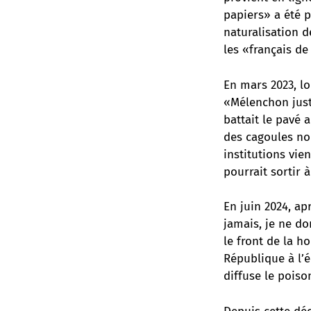
papiers» a été p
naturalisation 
les «français de
En mars 2023, lo
«Mélenchon justi
battait le pavé 
des cagoules noi
institutions vie
pourrait sortir 
En juin 2024, ap
jamais, je ne do
le front de la h
République à l’é
diffuse le poiso