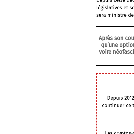
Depuis cette déc
législatives et 
sera ministre de 
Après son coup
qu’une option
voire néofasci
Depuis 2012
continuer ce 
Les cryptos-