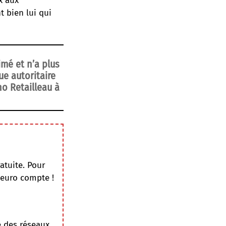
x aux
t bien lui qui
imé et n’a plus
ue autoritaire
no Retailleau à
atuite. Pour
 euro compte !
e des réseaux