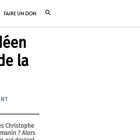
FAIRE UN DON
déen
de la
ENT
nes Christophe
manin ? Alors