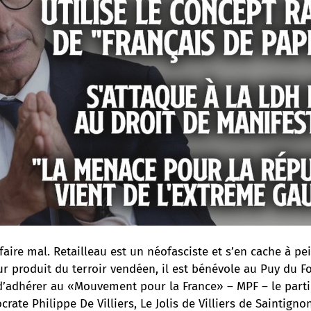
 faire mal. Retailleau est un néofasciste et s’en cache à pe
ur produit du terroir vendéen, il est bénévole au Puy du F
d’adhérer au «Mouvement pour la France» – MPF – le parti
ocrate Philippe De Villiers, Le Jolis de Villiers de Saintig