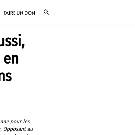
FAIRE UN DON
ssi,
é en
ns
enne pour les
s. Opposant au