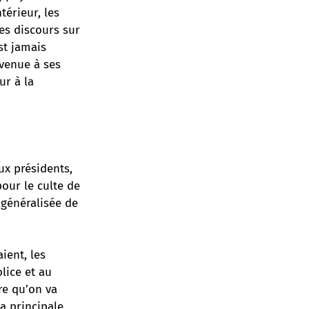
térieur, les
des discours sur
est jamais
evenue à ses
ur à la
ux présidents,
pour le culte de
 généralisée de
ient, les
lice et au
re qu’on va
La principale