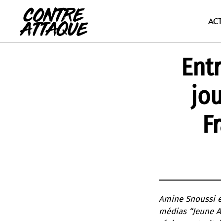
Aller
au
AC
contenu
Ent
jou
F
Amine Snoussi es
médias “Jeune Af