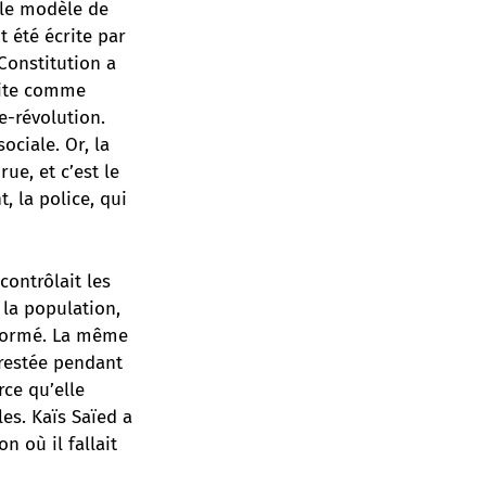
 le modèle de
t été écrite par
Constitution a
crite comme
e-révolution.
ciale. Or, la
ue, et c’est le
, la police, qui
contrôlait les
e la population,
réformé. La même
t restée pendant
rce qu’elle
es. Kaïs Saïed a
n où il fallait