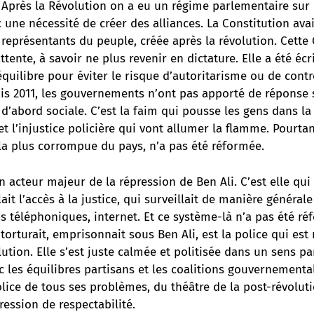
 Après la Révolution on a eu un régime parlementaire sur
 une nécessité de créer des alliances. La Constitution avai
représentants du peuple, créée après la révolution. Cette 
tente, à savoir ne plus revenir en dictature. Elle a été é
quilibre pour éviter le risque d’autoritarisme ou de contr
s 2011, les gouvernements n’ont pas apporté de réponse so
 d’abord sociale. C’est la faim qui pousse les gens dans la r
et l’injustice policière qui vont allumer la flamme. Pourtant
n la plus corrompue du pays, n’a pas été réformée.
un acteur majeur de la répression de Ben Ali. C’est elle qui 
ait l’accès à la justice, qui surveillait de manière général
s téléphoniques, internet. Et ce système-là n’a pas été 
, torturait, emprisonnait sous Ben Ali, est la police qui es
lution. Elle s’est juste calmée et politisée dans un sens pa
c les équilibres partisans et les coalitions gouvernemental
lice de tous ses problèmes, du théâtre de la post-révolutio
ession de respectabilité.