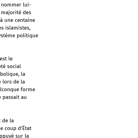
r nommer lui-
a majorité des
 à une centaine
s islamistes,
système politique
est le
té social
bolique, la
 lors de la
uelconque forme
e passait au
 de la
le coup d’État
appuyé sur la