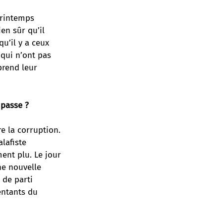
printemps
ien sûr qu’il
u’il y a ceux
 qui n’ont pas
prend leur
 passe ?
e la corruption.
alafiste
ent plu. Le jour
ne nouvelle
 de parti
entants du