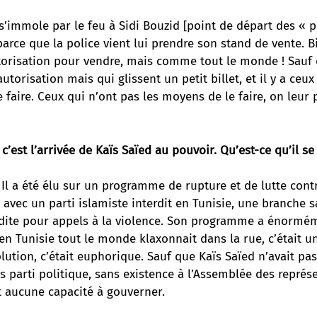
s’immole par le feu à Sidi Bouzid [point de départ des « 
 parce que la police vient lui prendre son stand de vente. B
torisation pour vendre, mais comme tout le monde ! Sauf q
utorisation mais qui glissent un petit billet, et il y a ceux
 faire. Ceux qui n’ont pas les moyens de le faire, on leur 
 c’est l’arrivée de Kaïs Saïed au pouvoir. Qu’est-ce qu’il se
Il a été élu sur un programme de rupture et de lutte contr
s avec un parti islamiste interdit en Tunisie, une branche s
rdite pour appels à la violence. Son programme a énormém
en Tunisie tout le monde klaxonnait dans la rue, c’était u
lution, c’était euphorique. Sauf que Kaïs Saïed n’avait pas
ns parti politique, sans existence à l’Assemblée des représ
it aucune capacité à gouverner.