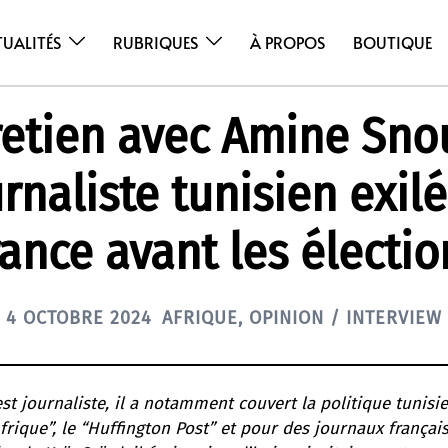
TUALITÉS
RUBRIQUES
À PROPOS
BOUTIQUE
retien avec Amine Snou
rnaliste tunisien exil
rance avant les électio
4 OCTOBRE 2024
AFRIQUE
,
OPINION / INTERVIEW
t journaliste, il a notamment couvert la politique tunisi
rique”, le “Huffington Post” et pour des journaux françai