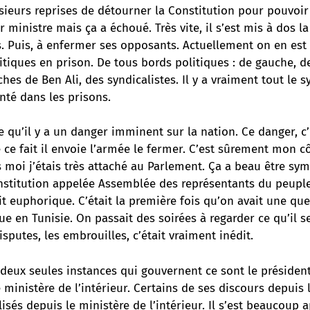
usieurs reprises de détourner la Constitution pour pouvoi
ministre mais ça a échoué. Très vite, il s’est mis à dos l
s. Puis, à enfermer ses opposants. Actuellement on en est
tiques en prison. De tous bords politiques : de gauche, de
hes de Ben Ali, des syndicalistes. Il y a vraiment tout le 
nté dans les prisons.
re qu’il y a un danger imminent sur la nation. Ce danger, c’
 ce fait il envoie l’armée le fermer. C’est sûrement mon cô
moi j’étais très attaché au Parlement. Ça a beau être sym
institution appelée Assemblée des représentants du peuple
it euphorique. C’était la première fois qu’on avait une q
ue en Tunisie. On passait des soirées à regarder ce qu’il s
isputes, les embrouilles, c’était vraiment inédit.
 deux seules instances qui gouvernent ce sont le président
 ministère de l’intérieur. Certains de ses discours depuis 
sés depuis le ministère de l’intérieur. Il s’est beaucoup 