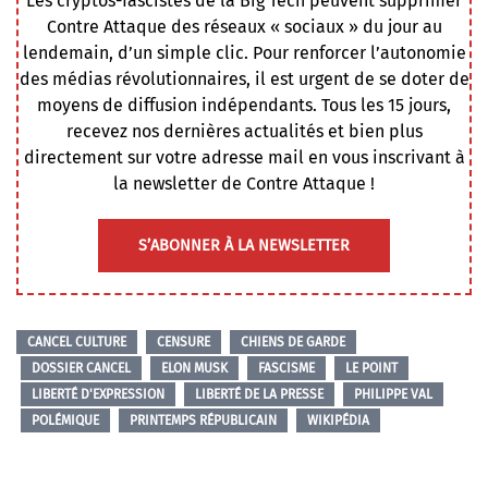
Les cryptos-fascistes de la Big Tech peuvent supprimer
Contre Attaque des réseaux « sociaux » du jour au
lendemain, d’un simple clic. Pour renforcer l’autonomie
des médias révolutionnaires, il est urgent de se doter de
moyens de diffusion indépendants. Tous les 15 jours,
recevez nos dernières actualités et bien plus
directement sur votre adresse mail en vous inscrivant à
la newsletter de Contre Attaque !
S’ABONNER À LA NEWSLETTER
CANCEL CULTURE
CENSURE
CHIENS DE GARDE
DOSSIER CANCEL
ELON MUSK
FASCISME
LE POINT
LIBERTÉ D'EXPRESSION
LIBERTÉ DE LA PRESSE
PHILIPPE VAL
POLÉMIQUE
PRINTEMPS RÉPUBLICAIN
WIKIPÉDIA