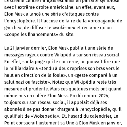
L’extrême centre français est ainsi en parfaite symbiose
avec l’extrême droite américaine. En effet, avant eux,
Elon Musk a lancé une série d’attaques contre
l’encyclopédie. Il l’accuse de faire de la «propagande de
gauche», de diffuser le «wokisme» et réclame qu’on
«coupe les financements» du site.
Le 21 janvier dernier, Elon Musk publiait une série de
messages rageux contre Wikipédia sur son réseau social.
En effet, sur la page qui le concerne, on pouvait lire que
le milliardaire a «tendu à deux reprises son bras vers le
haut en direction de la foule», un «geste comparé à un
salut nazi ou fasciste». Notez que Wikipédia reste très
mesurée et prudente. Mais ces quelques mots ont quand
même mis en colère Elon Musk. En décembre 2024,
toujours sur son réseau social, il appelait déjà ses
abonnés à ne pas donner d’argent à l’encyclopédie, qu’il
qualifiait de «Wokepedia». Et, hasard du calendrier, Le
Point consacrait justement sa Une à Elon Musk en janvier,