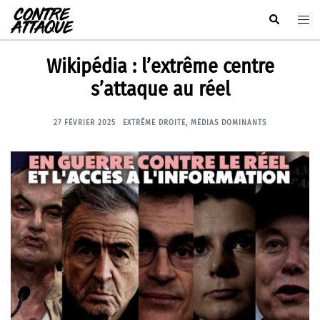
Aller
Rechercher
Ouvr
au
le
contenu
men
Wikipédia : l’extrême centre
s’attaque au réel
27 FÉVRIER 2025
EXTRÊME DROITE
,
MÉDIAS DOMINANTS