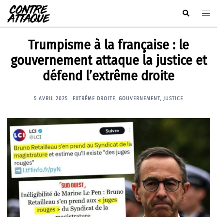
Aller
Rechercher
Ouvr
au
le
contenu
men
Trumpisme à la française : le
gouvernement attaque la justice et
défend l’extrême droite
5 AVRIL 2025
EXTRÊME DROITE
,
GOUVERNEMENT
,
JUSTICE