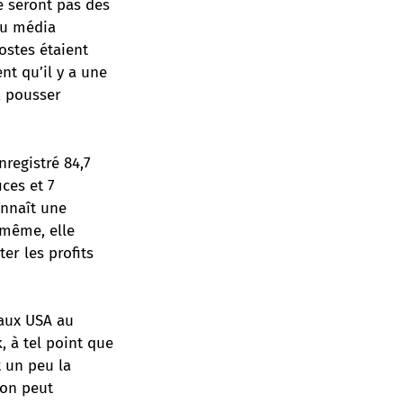
e seront pas des
au média
ostes étaient
nt qu’il y a une
, pousser
registré 84,7
ices et 7
onnaît une
 même, elle
er les profits
 aux USA au
k,
à tel point que
t un peu la
’on peut