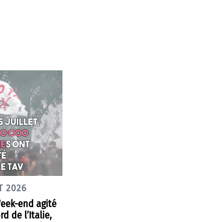
T 2026
Week-end agité
d de l’Italie,