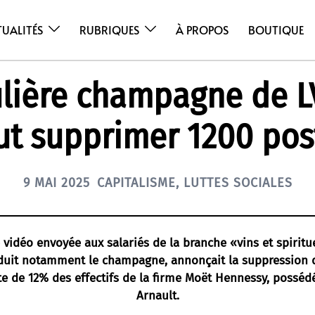
TUALITÉS
RUBRIQUES
À PROPOS
BOUTIQUE
filière champagne de 
ut supprimer 1200 pos
9 MAI 2025
CAPITALISME
,
LUTTES SOCIALES
e vidéo envoyée aux salariés de la branche «vins et spiri
duit notamment le champagne, annonçait la suppression d
te de 12% des effectifs de la firme Moët Hennessy, posséd
Arnault.