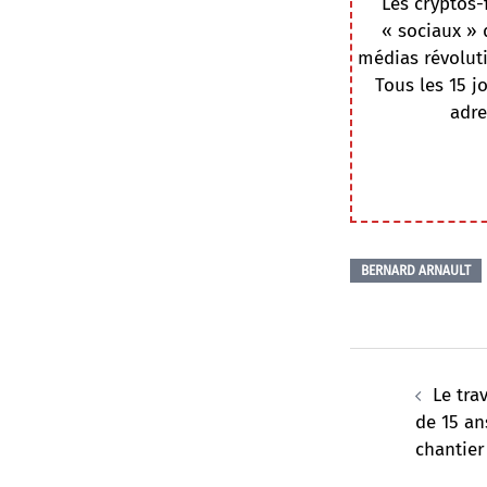
Les cryptos-
« sociaux » 
médias révoluti
Tous les 15 j
adre
BERNARD ARNAULT
Navigation
d’article
Le tra
de 15 an
chantier