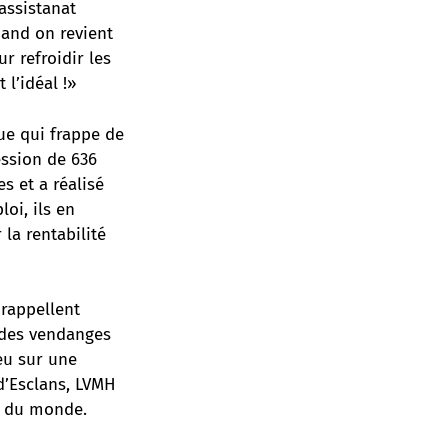
assistanat
uand on revient
r refroidir les
 l’idéal !»
ue qui frappe de
ession de 636
s et a réalisé
loi, ils en
la rentabilité
 rappellent
des vendanges
ieu sur une
 d’Esclans, LVMH
rs du monde.