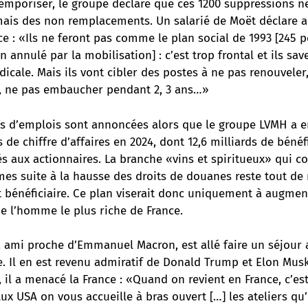
temporiser, le groupe déclare que ces 1200 suppressions n
mais des non remplacements. Un salarié de Moët déclare 
e : «Ils ne feront pas comme le plan social de 1993 [245 p
 annulé par la mobilisation] : c’est trop frontal et ils save
dicale. Mais ils vont cibler des postes à ne pas renouveler
ir, ne pas embaucher pendant 2, 3 ans…»
s d’emplois sont annoncées alors que le groupe LVMH a en
 de chiffre d’affaires en 2024, dont 12,6 milliards de bénéf
és aux actionnaires. La branche «vins et spiritueux» qui c
mes suite à la hausse des droits de douanes reste tout de
 bénéficiaire. Ce plan viserait donc uniquement à augment
de l’homme le plus riche de France.
, ami proche d’Emmanuel Macron, est allé faire un séjour
e. Il en est revenu admiratif de Donald Trump et Elon Mus
, il a menacé la France
: «Quand on revient en France, c’es
ux USA on vous accueille à bras ouvert […] les ateliers qu