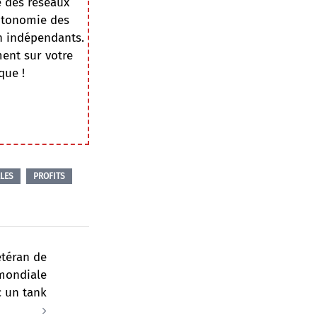
e des réseaux
autonomie des
on indépendants.
ment sur votre
que !
LES
PROFITS
étéran de
mondiale
c un tank