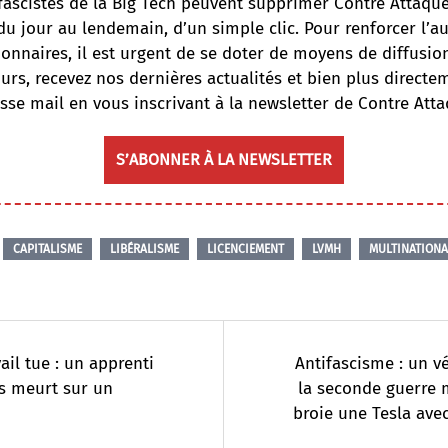
fascistes de la Big Tech peuvent supprimer Contre Attaqu
du jour au lendemain, d’un simple clic. Pour renforcer l’
onnaires, il est urgent de se doter de moyens de diffusi
ours, recevez nos dernières actualités et bien plus directe
sse mail en vous inscrivant à la newsletter de Contre Atta
S’ABONNER À LA NEWSLETTER
CAPITALISME
LIBÉRALISME
LICENCIEMENT
LVMH
MULTINATIONA
vail tue : un apprenti
Antifascisme : un v
s meurt sur un
la seconde guerre 
broie une Tesla ave