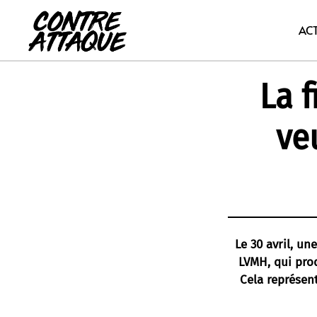
Aller
au
AC
contenu
La 
ve
Le 30 avril, un
LVMH, qui pro
Cela représen