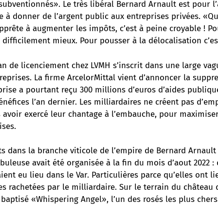
subventionnés». Le très libéral Bernard Arnault est pour l’
e à donner de l’argent public aux entreprises privées. «Q
pprête à augmenter les impôts, c’est à peine croyable ! Pou
 difficilement mieux. Pour pousser à la délocalisation c’est
an de licenciement chez LVMH s’inscrit dans une large vag
reprises.
La firme ArcelorMittal vient d’annoncer la suppr
eprise a pourtant reçu 300 millions d’euros d’aides publique
énéfices l’an dernier. Les milliardaires ne créent pas d’emp
 avoir exercé leur chantage à l’embauche, pour maximiser 
ises.
s dans la branche viticole de l’empire de Bernard Arnault
buleuse avait été organisée à la fin du mois d’aout 2022 :
ient eu lieu dans le Var.
Particulières parce qu’elles ont l
es rachetées par le milliardaire. Sur le terrain du château
 baptisé «Whispering Angel», l’un des rosés les plus che