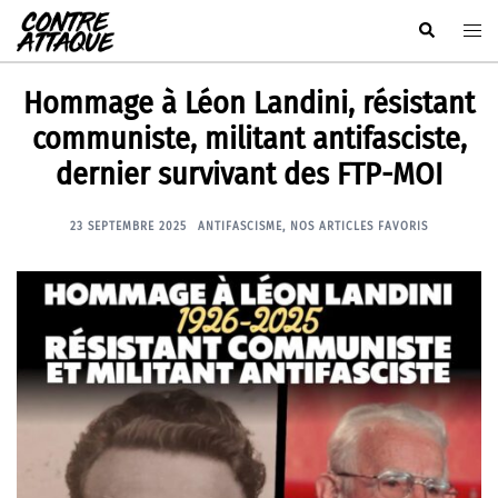
Aller
Rechercher
Ouvr
au
le
contenu
men
Hommage à Léon Landini, résistant
communiste, militant antifasciste,
dernier survivant des FTP-MOI
23 SEPTEMBRE 2025
ANTIFASCISME
,
NOS ARTICLES FAVORIS