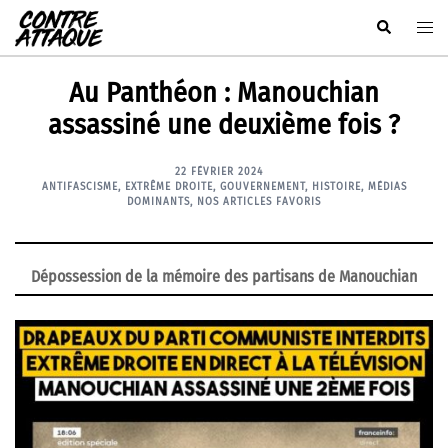
Aller
Rechercher
Ouvr
au
le
contenu
men
Au Panthéon : Manouchian
assassiné une deuxième fois ?
22 FÉVRIER 2024
ANTIFASCISME
,
EXTRÊME DROITE
,
GOUVERNEMENT
,
HISTOIRE
,
MÉDIAS
DOMINANTS
,
NOS ARTICLES FAVORIS
Dépossession de la mémoire
des partisans de Manouchian