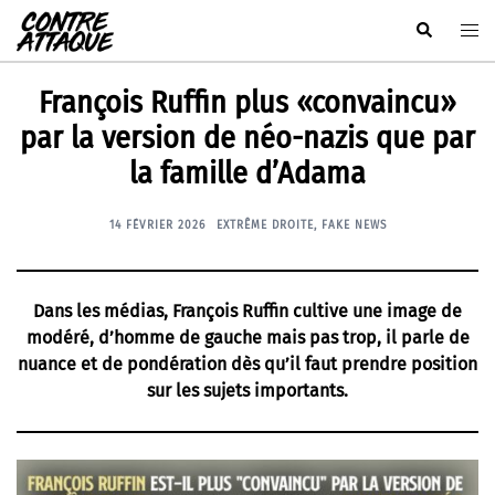
Aller
Rechercher
Ouvr
au
le
contenu
men
François Ruffin plus «convaincu»
par la version de néo-nazis que par
la famille d’Adama
14 FÉVRIER 2026
EXTRÊME DROITE
,
FAKE NEWS
Dans les médias, François Ruffin cultive une image de
modéré, d’homme de gauche mais pas trop, il parle de
nuance et de pondération dès qu’il faut prendre position
sur les sujets importants.