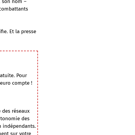
l son nom –
 combattants
ie. Et la presse
atuite. Pour
 euro compte !
e des réseaux
autonomie des
on indépendants.
ment sur votre