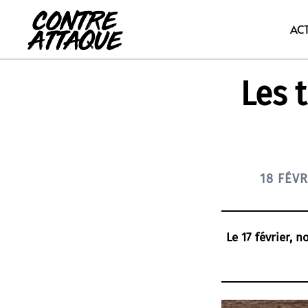
Aller
au
AC
contenu
Les 
18 FÉVR
Le 17 février, n