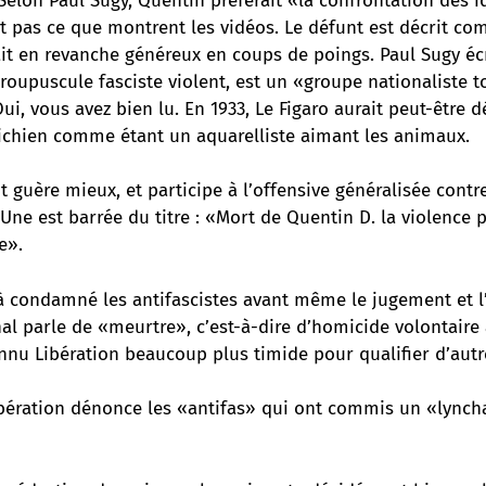
 Selon Paul Sugy, Quentin préférait «la confrontation des i
t pas ce que montrent les vidéos. Le défunt est décrit co
ait en revanche généreux en coups de poings. Paul Sugy é
groupuscule fasciste violent, est un «groupe nationaliste t
ui, vous avez bien lu. En 1933, Le Figaro aurait peut-être d
chien comme étant un aquarelliste aimant les animaux.
it guère mieux, et participe à l’offensive généralisée contr
 Une est barrée du titre : «Mort de Quentin D. la violence 
e».
jà condamné les antifascistes avant même le jugement et l
al parle de «meurtre», c’est-à-dire d’homicide volontaire 
nnu Libération beaucoup plus timide pour qualifier d’autre
Libération dénonce les «antifas» qui ont commis un «lynch