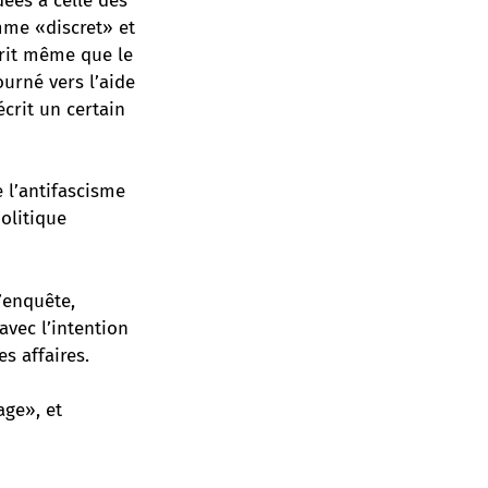
dées à celle des
mme «discret» et
crit même que le
ourné vers l’aide
écrit un certain
e l’antifascisme
politique
’enquête,
avec l’intention
s affaires.
age», et