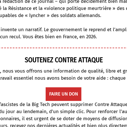
a rédaction de ce journal – qui porte décidément bien ma
 la Résistance et la «violence politique meurtrière » des
oupables de « lyncher » des soldats allemands.
 invente un narratif. Le gouvernement le reprend et l’amplif
ucun recul. Vous êtes bien en France, en 2026.
SOUTENEZ CONTRE ATTAQUE
, nous vous offrons une information de qualité, libre et gr
travail essentiel nous avons besoin de votre aide : chaque
FAIRE UN DON
fascistes de la Big Tech peuvent supprimer Contre Attaqu
du jour au lendemain, d’un simple clic. Pour renforcer l’
onnaires, il est urgent de se doter de moyens de diffusi
ours, recevez nos dernières actualités et bien plus directe