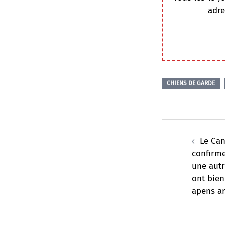
adre
CHIENS DE GARDE
Navigation
d’article
Le Ca
confirme
une autr
ont bien
apens a