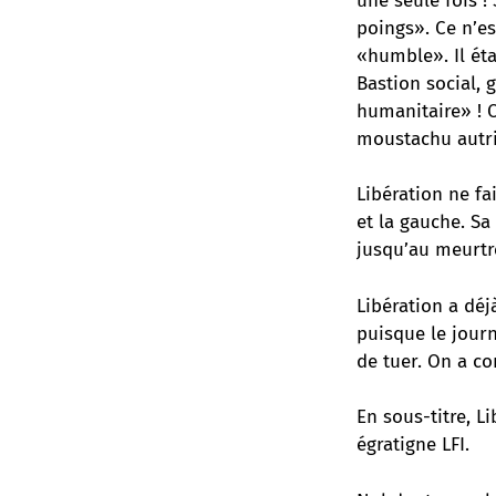
une seule fois !
poings». Ce n’es
«humble». Il ét
Bastion social, 
humanitaire» ! O
moustachu autri
Libération ne fa
et la gauche. Sa
jusqu’au meurtr
Libération a dé
puisque le journ
de tuer. On a co
En sous-titre, 
égratigne LFI.