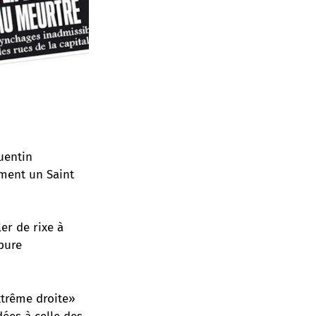
uentin
ment un Saint
er de rixe à
pure
extrême droite»