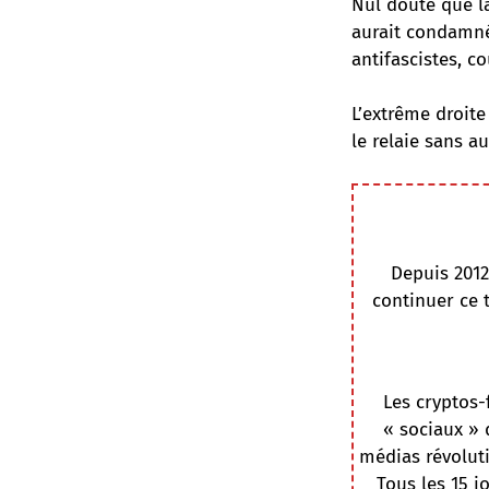
Nul doute que l
aurait condamné
antifascistes, c
L’extrême droite
le relaie sans a
Depuis 2012
continuer ce 
Les cryptos-
« sociaux » 
médias révoluti
Tous les 15 j