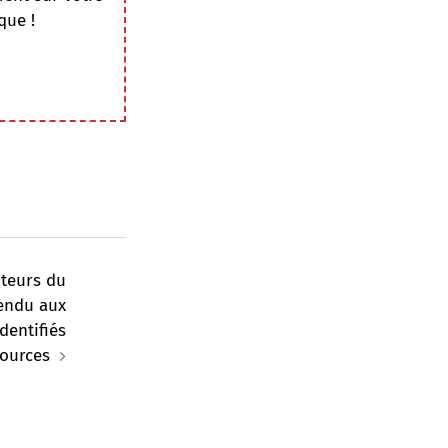
que !
uteurs du
endu aux
dentifiés
sources