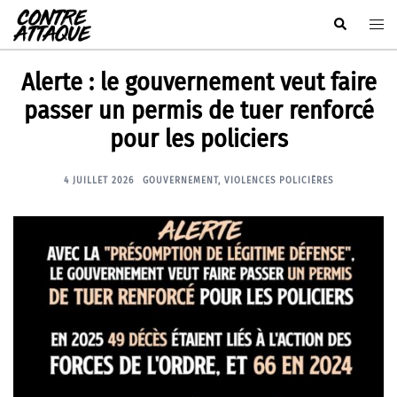
Aller
Rechercher
Ouvr
au
le
contenu
men
Alerte : le gouvernement veut faire
passer un permis de tuer renforcé
pour les policiers
4 JUILLET 2026
GOUVERNEMENT
,
VIOLENCES POLICIÈRES