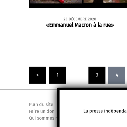
23 DÉCEMBRE 2020
«Emmanuel Macron à la rue»
Pagination
<
1
…
3
4
des
publications
Plan du site
La presse indépendan
Faire un don
Qui sommes nous ?