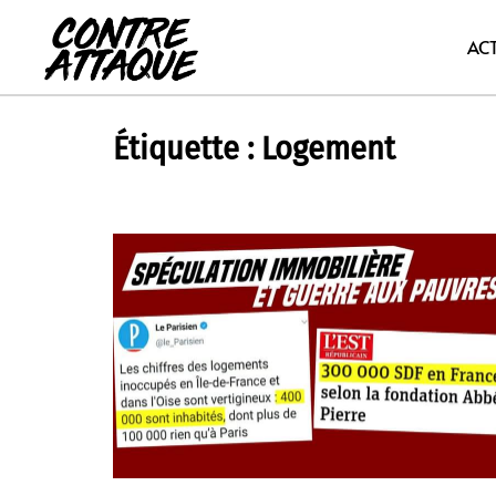
Aller
au
AC
contenu
Étiquette :
Logement