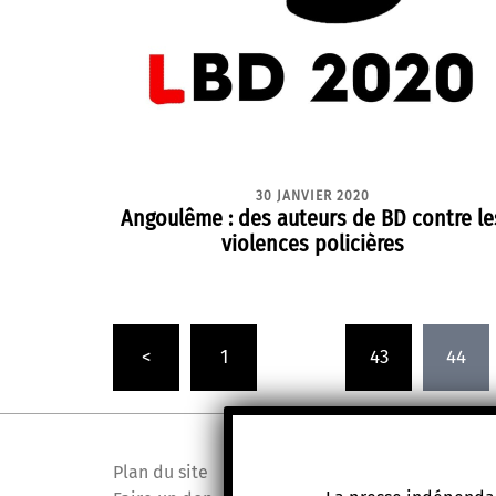
30 JANVIER 2020
Angoulême : des auteurs de BD contre le
violences policières
Pagination
<
1
…
43
44
des
publications
Plan du site