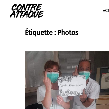
Aller
au
AC
contenu
Étiquette :
Photos