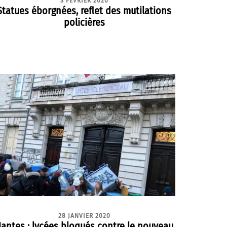
3 FÉVRIER 2020
Statues éborgnées, reflet des mutilations
policières
28 JANVIER 2020
antes : lycées bloqués contre le nouveau