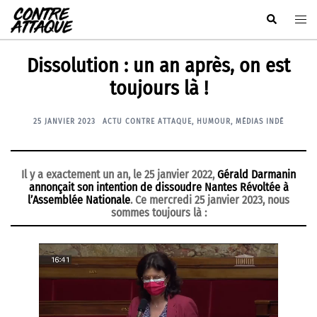
Aller
Rechercher
Ouvr
au
le
contenu
men
Dissolution : un an après, on est
toujours là !
25 JANVIER 2023
ACTU CONTRE ATTAQUE
,
HUMOUR
,
MÉDIAS INDÉ
Il y a exactement un an, le 25 janvier 2022,
Gérald Darmanin
annonçait son intention de dissoudre Nantes Révoltée à
l’Assemblée Nationale
. Ce mercredi 25 janvier 2023, nous
sommes toujours là :