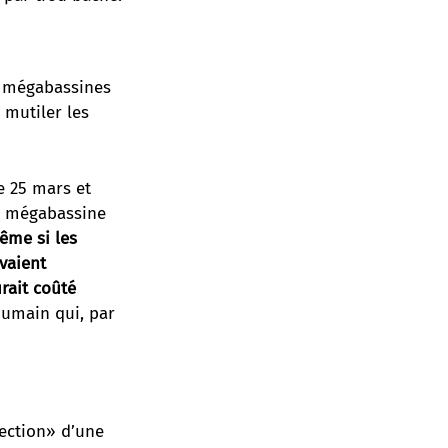
s mégabassines
 mutiler les
e 25 mars et
la mégabassine
ême si les
vaient
rait coûté
humain qui, par
tection» d’une