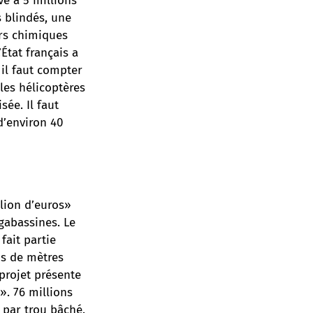
ve à 5 millions
s blindés, une
rs chimiques
État français a
il faut compter
les hélicoptères
ée. Il faut
 d’environ 40
llion d’euros»
gabassines. Le
fait partie
ns de mètres
 projet présente
». 76 millions
 par trou bâché.