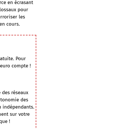
orce en écrasant
olossaux pour
rroriser les
en cours.
atuite. Pour
 euro compte !
e des réseaux
autonomie des
on indépendants.
ment sur votre
que !