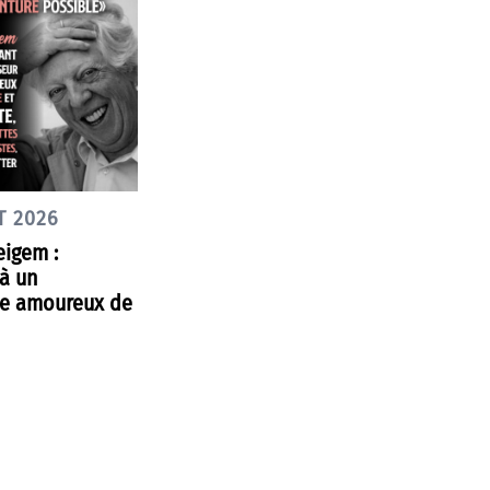
T 2026
eigem :
à un
le amoureux de