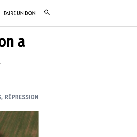
FAIRE UN DON
ion a
a
S
,
RÉPRESSION