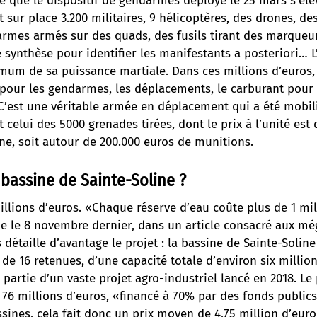
le que le dispositif de gendarmes déployé le 25 mars s’élè
it sur place 3.200 militaires, 9 hélicoptères, des drones, de
rmes armés sur des quads, des fusils tirant des marqueu
 synthèse pour identifier les manifestants a posteriori… L’
mum de sa puissance martiale. Dans ces millions d’euros, 
l pour les gendarmes, les déplacements, le carburant pour 
C’est une véritable armée en déplacement qui a été mobilis
t celui des 5000 grenades tirées, dont le prix à l’unité est
e, soit autour de 200.000 euros de munitions.
a bassine de Sainte-Soline ?
millions d’euros. «Chaque réserve d’eau coûte plus de 1 mi
de le 8 novembre dernier
, dans un article consacré aux mé
s détaille d’avantage le projet
: la bassine de Sainte-Soline 
e 16 retenues, d’une capacité totale d’environ six millio
 partie d’un vaste projet agro-industriel lancé en 2018. Le
 76 millions d’euros, «financé à 70% par des fonds publics
ssines, cela fait donc un prix moyen de 4,75 million d’euro