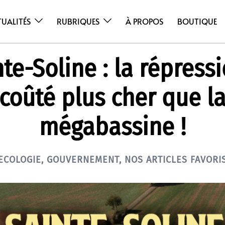
TUALITÉS
RUBRIQUES
À PROPOS
BOUTIQUE
te-Soline : la répress
coûté plus cher que l
mégabassine !
ECOLOGIE
,
GOUVERNEMENT
,
NOS ARTICLES FAVORI