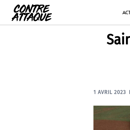
Aller
au
AC
contenu
Sain
1 AVRIL 2023