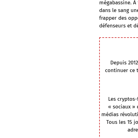
mégabassine. À 
dans le sang
une
frapper des oppo
défenseurs et d
Depuis 2012
continuer ce 
Les cryptos-
« sociaux » 
médias révoluti
Tous les 15 j
adre