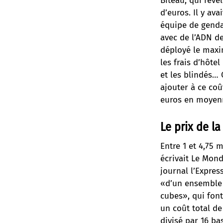
Biteau, qui révè
d’euros. Il y ava
équipe de genda
avec de l’ADN de
déployé le maxi
les frais d’hôte
et les blindés… 
ajouter à ce coû
euros en moyenn
Le prix de l
Entre 1 et 4,75 
écrivait Le Mon
journal
l’Expres
«d’un ensemble d
cubes», qui font
un coût total de
divisé par 16 ba