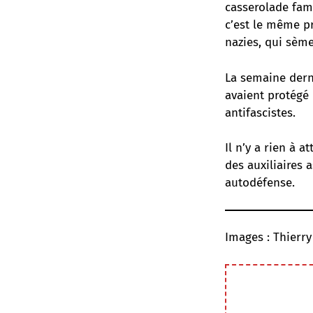
casserolade fami
c’est le même pr
nazies, qui sème
La semaine dern
avaient protégé 
antifascistes.
Il n’y a rien à 
des auxiliaires 
autodéfense.
Images : Thierr