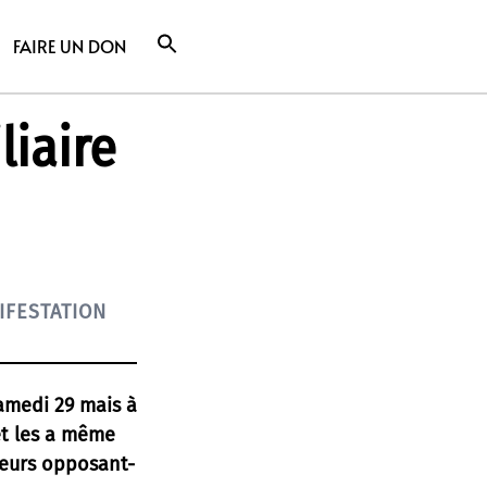
FAIRE UN DON
liaire
IFESTATION
Samedi 29 mais à
et les a même
leurs opposant-