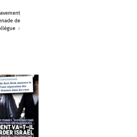
ravement
enade de
ollègue