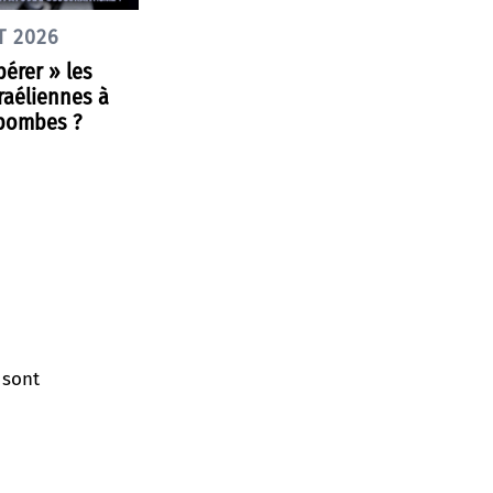
T 2026
ibérer » les
raéliennes à
bombes ?
 sont