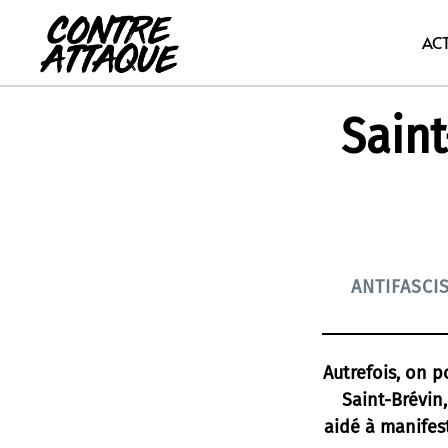
Aller
au
AC
contenu
Saint
ANTIFASCI
Autrefois, on p
Saint-Brévin
aidé à manifes