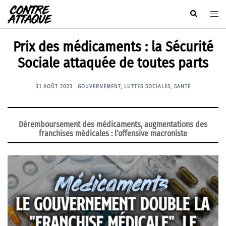
Aller
Rechercher
Ouvr
au
le
contenu
men
Prix des médicaments : la Sécurité
Sociale attaquée de toutes parts
31 AOÛT 2023
GOUVERNEMENT
,
LUTTES SOCIALES
,
SANTÉ
Déremboursement des médicaments, augmentations des
franchises médicales : l’offensive macroniste