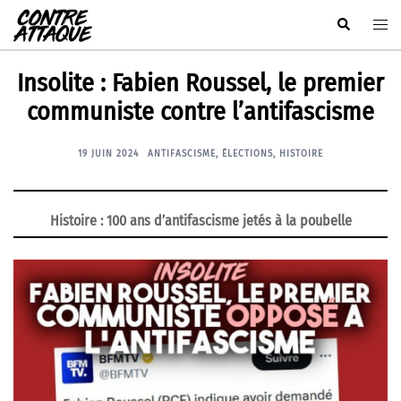
Aller
Rechercher
Ouvr
au
le
contenu
men
Insolite : Fabien Roussel, le premier
communiste contre l’antifascisme
19 JUIN 2024
ANTIFASCISME
,
ÉLECTIONS
,
HISTOIRE
Histoire : 100 ans d’antifascisme jetés à la poubelle