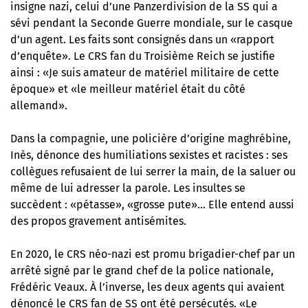
insigne nazi, celui d’une Panzerdivision de la SS qui a
sévi pendant la Seconde Guerre mondiale, sur le casque
d’un agent.
Les faits sont consignés dans un «rapport
d’enquête». Le CRS fan du Troisième Reich se justifie
ainsi : «Je suis amateur de matériel militaire de cette
époque» et «le meilleur matériel était du côté
allemand».
Dans la compagnie, une policière d’origine maghrébine,
Inès, dénonce des humiliations sexistes et racistes : ses
collègues refusaient de lui serrer la main, de la saluer ou
même de lui adresser la parole. Les insultes se
succèdent : «pétasse», «grosse pute»… Elle entend aussi
des propos gravement antisémites.
En 2020, le CRS néo-nazi est promu brigadier-chef par un
arrêté signé par le grand chef de la police nationale,
Frédéric Veaux. À l’inverse, les deux agents qui avaient
dénoncé le CRS fan de SS ont été persécutés. «Le