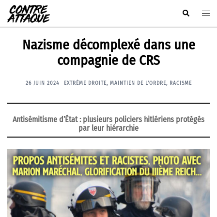
Aller
Rechercher
Ouvr
au
le
contenu
men
Nazisme décomplexé dans une
compagnie de CRS
26 JUIN 2024
EXTRÊME DROITE
,
MAINTIEN DE L'ORDRE
,
RACISME
Antisémitisme d’État : plusieurs policiers hitlériens protégés
par leur hiérarchie