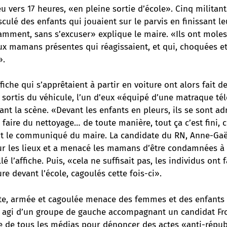
eu vers 17 heures, «en pleine sortie d’école». Cinq militan
culé des enfants qui jouaient sur le parvis en finissant le
amment, sans s’excuser» explique le maire. «Ils ont moles
x mamans présentes qui réagissaient, et qui, choquées et
».
fiche qui s’apprêtaient à partir en voiture ont alors fait d
 sortis du véhicule, l’un d’eux «équipé d’une matraque té
ant la scène. «Devant les enfants en pleurs, ils se sont ad
faire du nettoyage… de toute manière, tout ça c’est fini, c
it le communiqué du maire. La candidate du RN, Anne-Gaë
sur les lieux et a menacé les mamans d’être condamnées 
é l’affiche. Puis, «cela ne suffisait pas, les individus ont
re devant l’école, cagoulés cette fois-ci».
ste, armée et cagoulée menace des femmes et des enfants
ait agi d’un groupe de gauche accompagnant un candidat Fr
ne de tous les médias pour dénoncer des actes «anti-répub