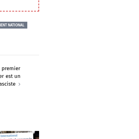
ENT NATIONAL
u premier
er est un
asciste