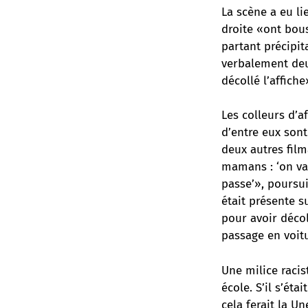
La scène a eu li
droite «ont bous
partant précipit
verbalement deu
décollé l’affiche
Les colleurs d’af
d’entre eux sont
deux autres film
mamans : ‘on va 
passe’», poursu
était présente 
pour avoir décoll
passage en voitu
Une milice raci
école. S’il s’ét
cela ferait la U