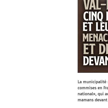
La municipalité
commises en Fra
national», qui 
mamans devant u