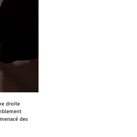
me droite
emblement
t menacé des