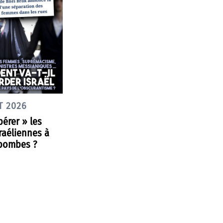
T 2026
ibérer » les
raéliennes à
bombes ?