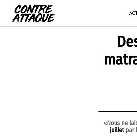
Aller
au
AC
contenu
Des
matr
«Nous ne lai
juillet
par 