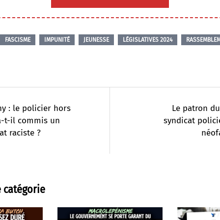
FASCISME
IMPUNITÉ
JEUNESSE
LÉGISLATIVES 2024
RASSEMBLEM
y : le policier hors
Le patron d
a-t-il commis un
syndicat polici
at raciste ?
néof
 catégorie