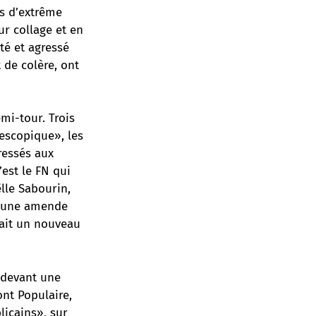
ts d’extrême
ur collage et en
té et agressé
 de colère, ont
emi-tour. Trois
lescopique», les
ressés aux
’est le FN qui
lle Sabourin,
à une amende
 fait un nouveau
 devant une
ont Populaire,
licains», sur