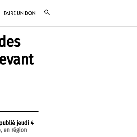
FAIRE UN DON
 des
evant
ublié jeudi 4
, en région