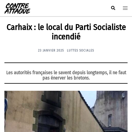
Aller
Rechercher
Ouvr
au
le
contenu
men
Carhaix : le local du Parti Socialiste
incendié
23 JANVIER 2025
LUTTES SOCIALES
Les autorités françaises le savent depuis longtemps, il ne faut
pas énerver les bretons.