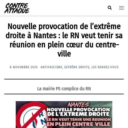
Aller
Rechercher
Ouvr
au
le
contenu
men
Nouvelle provocation de l’extrême
droite à Nantes : le RN veut tenir sa
réunion en plein cœur du centre-
ville
8 NOVEMBRE 2025
ANTIFASCISME
,
EXTRÊME DROITE
,
LES RENDEZ-VOUS
La mairie PS complice du RN