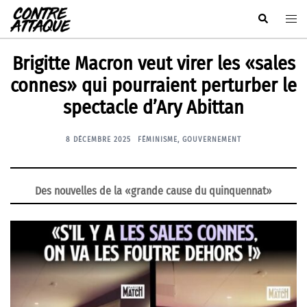
Aller
Rechercher
Ouvr
au
le
contenu
men
Brigitte Macron veut virer les «sales
connes» qui pourraient perturber le
spectacle d’Ary Abittan
8 DÉCEMBRE 2025
FÉMINISME
,
GOUVERNEMENT
Des nouvelles de la «grande cause du quinquennat»