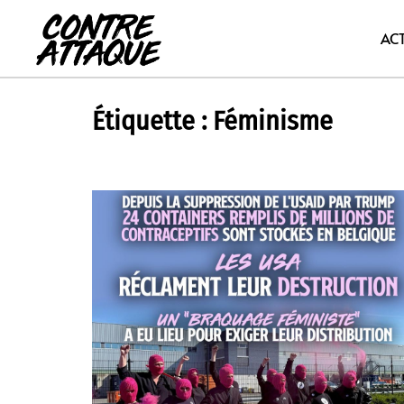
Aller
au
AC
contenu
Étiquette :
Féminisme