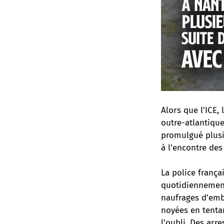
Alors que l’ICE,
outre-atlantique
promulgué plusie
à l’encontre des
La police frança
quotidiennement
naufrages d’emb
noyées en tenta
l’oubli. Des arr