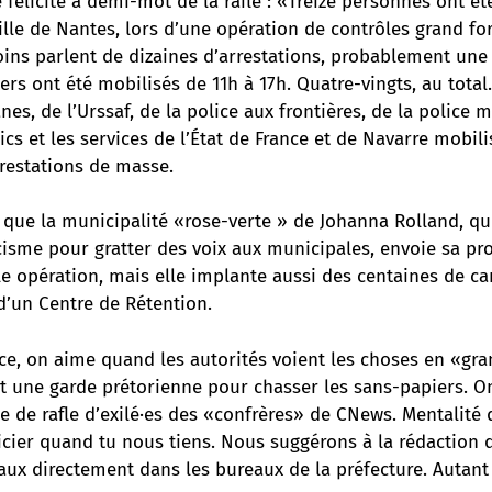
e félicite à demi-mot de la rafle : «Treize personnes ont ét
ille de Nantes, lors d’une opération de contrôles grand f
oins parlent de dizaines d’arrestations, probablement une
rs ont été mobilisés de 11h à 17h. Quatre-vingts, au total
es, de l’Urssaf, de la police aux frontières, de la police 
lics et les services de l’État de France et de Navarre mobil
rrestations de masse.
r que la municipalité «rose-verte » de Johanna Rolland, qu
isme pour gratter des voix aux municipales, envoie sa pr
e opération, mais elle implante aussi des centaines de ca
d’un Centre de Rétention.
e, on aime quand les autorités voient les choses en «gran
t une garde prétorienne pour chasser les sans-papiers. On
ie de rafle d’exilé·es des «confrères» de CNews. Mentalité 
icier quand tu nous tiens. Nous suggérons à la rédaction 
caux directement dans les bureaux de la préfecture. Autant 