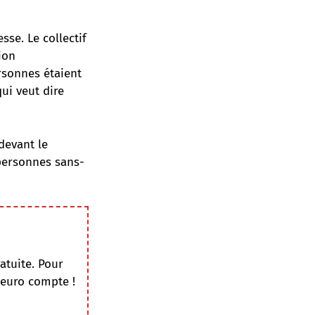
sse. Le collectif
ion
rsonnes étaient
ui veut dire
devant le
personnes sans-
atuite. Pour
 euro compte !