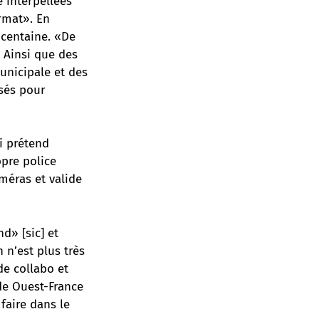
é interpellées
ormat». En
 centaine. «De
. Ainsi que des
municipale et des
isés pour
i prétend
opre police
méras et valide
d» [sic] et
 n’est plus très
de collabo et
de Ouest-France
faire dans le