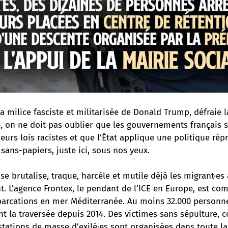
la milice fasciste et militarisée de Donald Trump
, défraie 
, on ne doit pas oublier que les gouvernements français s
urs lois racistes et que l’État applique une politique rép
 sans-papiers, juste ici, sous nos yeux.
ise brutalise, traque, harcèle et mutile déjà les migrant·es
. L’agence Frontex,
le pendant de l’ICE en Europe
, est co
arcations en mer Méditerranée. Au moins 32.000 personn
nt la traversée depuis 2014. Des victimes sans sépulture,
estations de masse d’exilé·es sont organisées dans toute la