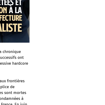
la chronique
uccessifs ont
ressive hardcore
 aux frontières
mplice de
es sont mortes
 condamnées à
 France. En juin