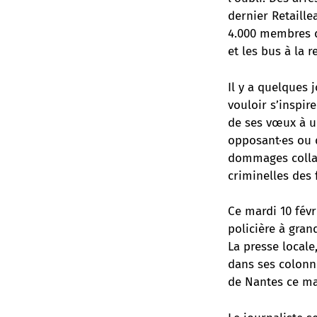
dernier Retaillea
4.000 membres d
et les bus à la 
Il y a quelques 
vouloir s’inspi
de ses vœux à un
opposant·es ou d
dommages collat
criminelles des 
Ce mardi 10 févr
policière à gran
La presse locale
dans ses colonne
de Nantes ce ma