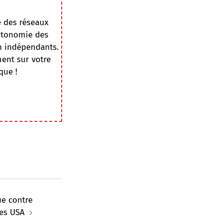
e des réseaux
autonomie des
on indépendants.
ment sur votre
que !
ue contre
les USA