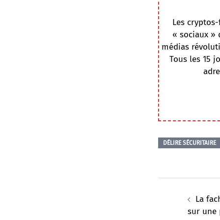
Les cryptos-
« sociaux » 
médias révoluti
Tous les 15 j
adre
DÉLIRE SÉCURITAIRE
Navigation
d’article
La fac
sur une 