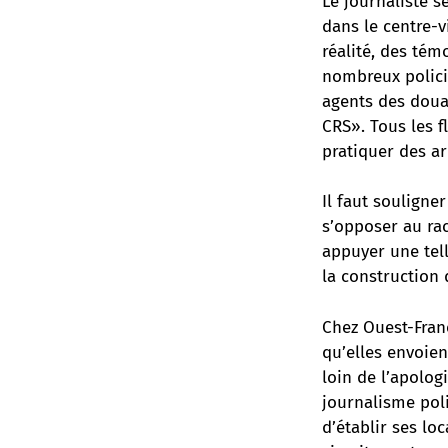
Le journaliste s
dans le centre-v
réalité, des tém
nombreux policie
agents des douan
CRS». Tous les f
pratiquer des a
Il faut souligne
s’opposer au rac
appuyer une tell
la construction 
Chez Ouest-Franc
qu’elles envoien
loin de l’apolog
journalisme pol
d’établir ses lo