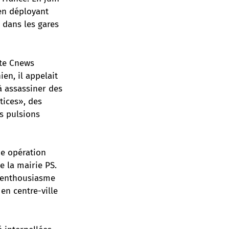
en déployant
 dans les gares
ite Cnews
ien, il appelait
à assassiner des
tices», des
s pulsions
de opération
e la mairie PS.
in enthousiasme
en centre-ville