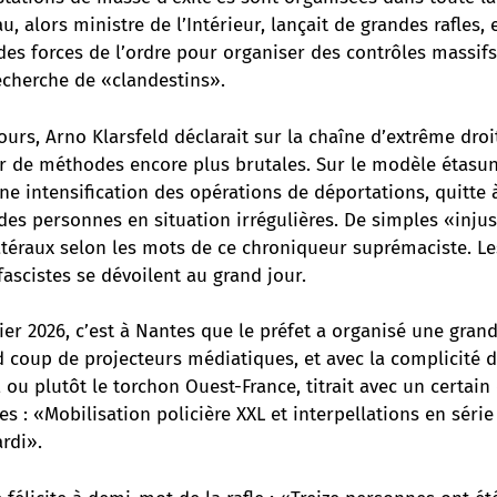
u, alors ministre de l’Intérieur, lançait de grandes rafles,
es forces de l’ordre
pour organiser des contrôles massifs
recherche de «clandestins».
jours,
Arno Klarsfeld déclarait sur la chaîne d’extrême dro
rer de méthodes encore plus brutales
. Sur le modèle étasun
e intensification des opérations de déportations, quitte 
es personnes en situation irrégulières. De simples «injus
éraux selon les mots de ce chroniqueur suprémaciste. Le
fascistes se dévoilent au grand jour.
ier 2026, c’est à Nantes que le préfet a organisé une gran
d coup de projecteurs médiatiques, et avec la complicité d
, ou plutôt le torchon Ouest-France, titrait avec un certa
s : «Mobilisation policière XXL et interpellations en série 
rdi».