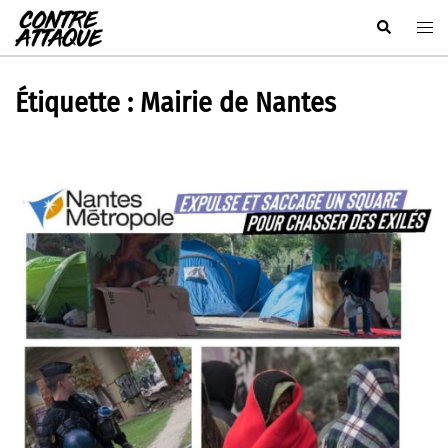
Aller
Rechercher
Ouvr
au
le
contenu
men
Étiquette :
Mairie de Nantes