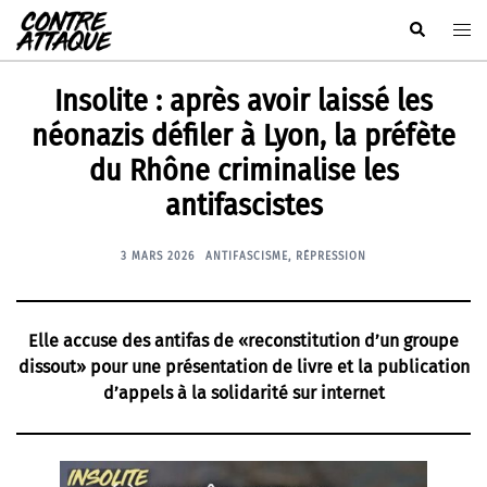
Aller
Rechercher
Ouvr
au
le
contenu
men
Insolite : après avoir laissé les
néonazis défiler à Lyon, la préfète
du Rhône criminalise les
antifascistes
3 MARS 2026
ANTIFASCISME
,
RÉPRESSION
Elle accuse des antifas de «reconstitution d’un groupe
dissout» pour une présentation de livre et la publication
d’appels à la solidarité sur internet