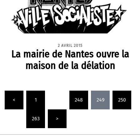
2 AVRIL 2015
La mairie de Nantes ouvre la
maison de la délation
Pagination
<
1
…
248
249
250
des
publications
…
263
>