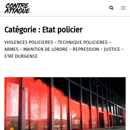
Aller
Rechercher
Ouvr
au
le
contenu
men
Catégorie :
Etat policier
VIOLENCES POLICIERES – TECHNIQUE POLICIERES –
ARMES – MAINTIEN DE LORDRE – REPRESSION – JUSTICE –
ETAT DURGENCE