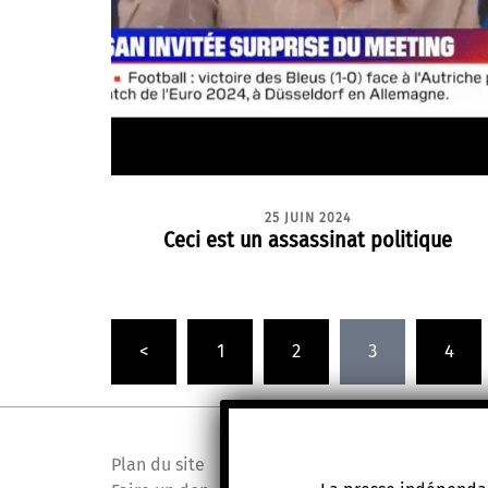
25 JUIN 2024
Ceci est un assassinat politique
Pagination
<
1
2
3
4
des
publications
Plan du site