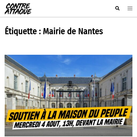
Aller
Rechercher
Ouvr
au
le
contenu
men
Étiquette :
Mairie de Nantes