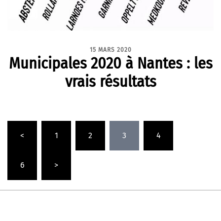
15 MARS 2020
Municipales 2020 à Nantes : les
vrais résultats
Pagination
<
1
2
3
4
…
des
publications
6
>