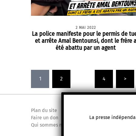
2 MAI 2022
La police manifeste pour le permis de tu
et arrête Amal Bentounsi, dont le frère 
été abattu par un agent
Pagination
1
2
…
4
>
des
publications
Plan du site
La presse indépendan
Faire un don
Qui sommes nous ?