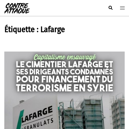
Aller
Rechercher
Ouvr
au
le
contenu
men
Étiquette :
Lafarge