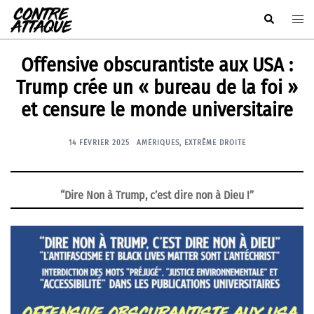
Aller
Rechercher
Ouvr
au
le
contenu
men
Offensive obscurantiste aux USA :
Trump crée un « bureau de la foi »
et censure le monde universitaire
14 FÉVRIER 2025
AMÉRIQUES
,
EXTRÊME DROITE
“Dire Non à Trump, c’est dire non à Dieu !”