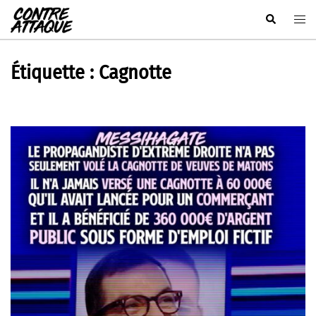
Aller
Rechercher
Ouvr
au
le
contenu
men
Étiquette :
Cagnotte