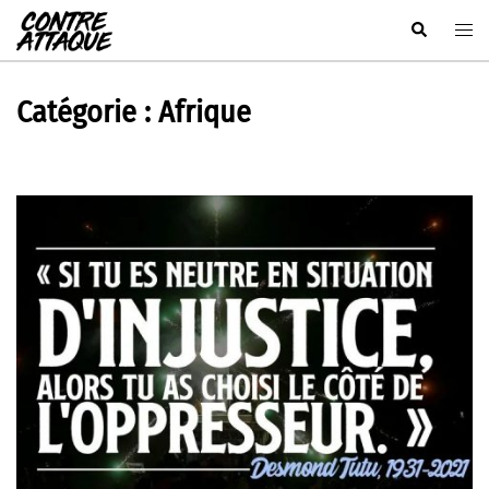
Aller
Rechercher
Ouvr
au
le
contenu
men
Catégorie :
Afrique