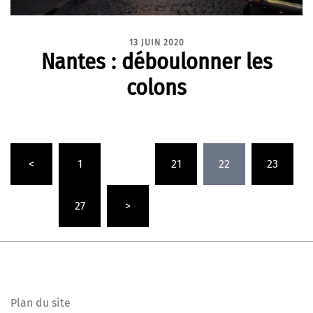
13 JUIN 2020
Nantes : déboulonner les
colons
Pagination
<
1
…
21
22
23
des
publications
…
27
>
Plan du site