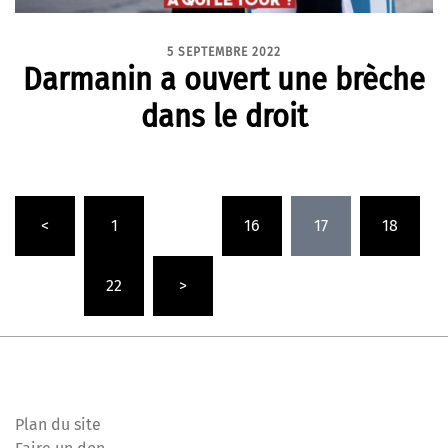
5 SEPTEMBRE 2022
Darmanin a ouvert une brèche
dans le droit
Pagination
<
1
…
16
17
18
des
publications
…
22
>
Plan du site